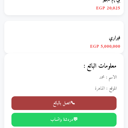
20,025 EGP
فيراري
5,000,000 EGP
معلومات البائع :
الاسم :
محمد
الموقع :
القاهرة
📞اتصل بالبائع
💬دردشة واتساب