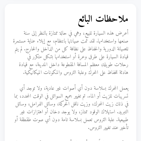
ملاحظات البائع
أعرض هذه السيارة للبيع، وهي في حالة ممتازة بالنظر إلى سنة
صنعها واستخدامها. لقد تمت صيانتها بانتظام، مع إيلاء عناية مستمرة
للصيانة الدورية والحفاظ على نظافة كل من الداخل والخارج. لم يتم
قيادة السيارة على طرق وعرة أو استخدامها بشكل متكرر في
رحلات طويلة؛ معظم المسافة المقطوعة داخل المدينة، مع قيادة
هادئة للحفاظ على المحرك وعلبة التروس والمكونات الميكانيكية.
يعمل المحرك بسلاسة دون أي أصوات غير عادية، ولا توجد أي
تسريبات للزيت أو الماء. تم تغيير جميع السوائل في الوقت المحدد، بما
في ذلك زيت المحرك، وزيت ناقل الحركة، وسائل الفرامل، وسائل
التبريد. استهلاك الوقود ممتاز، ولا يوجد دخان أو اهتزازات غير
طبيعية. علبة التروس تعمل بسلاسة تامة دون أي صوت طقطقة أو
تأخير عند تغيير التروس.