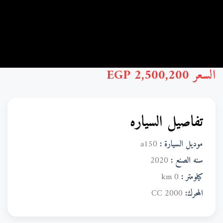
بي إم دبليو سي 200
السعر 2,500,200 EGP
تفاصيل السياره
موديل السيارة :
a150
سنه الصنع :
2020
كيلومتر :
0 km
المحرك:
2000 CC