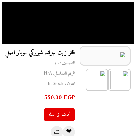
الرئيسية
/
فلتر
/ فلتر زيت جراند شيروكي موبار اصلي
فلتر زيت جراند شيروكي موبار اصلي
التصنيف:
فلتر
الرقم التسلسلي:
N/A
المخزن :
In Stock
550,00
EGP
أضف الي السلة
📈
❤