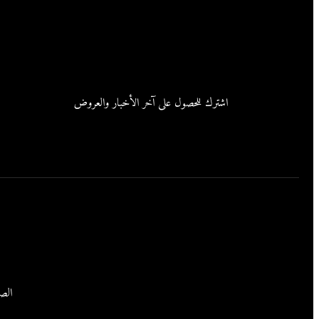
اشترك للحصول على آخر الأخبار والعروض
من نحن
روابط سريعة
تقدم مركز الريان لصيانة السيارات خدمات صيانة شاملة
الصف
للسيارات بدقة عالية، يتم تنفيذها بواسطة فريق