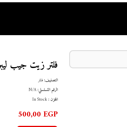
نحن
خدمات السيارات
متجر المستعمل
المتجر
مدونة
تواص
فلتر زيت جيب ليبرتي 2002 / 2008 موب
التصنيف:
فلتر
الرقم التسلسلي:
N/A
المخزن :
In Stock
500,00
EGP