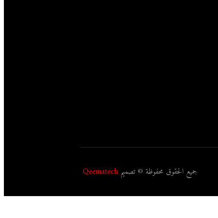
جميع الحقوق محفوظة © تصميم
Qeematech