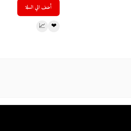
أضف الي السلة
📈
❤