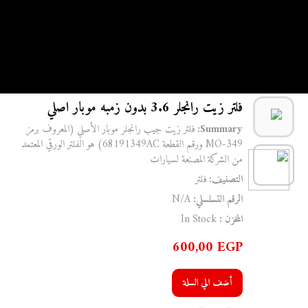
الرئيسية
/
فلتر
/ فلتر زيت رانجلر 3.6 بدون زمبه موبار اصلي
فلتر زيت رانجلر 3.6 بدون زمبه موبار اصلي
Summary:
فلتر زيت جيب رانجلر موبار الأصلي (المعروف برمز
MO-349 ورقم القطعة 68191349AC) هو الفلتر الورقي المعتمد
من الشركة المصنعة لسيارات
التصنيف:
فلتر
الرقم التسلسلي:
N/A
المخزن :
In Stock
600,00
EGP
أضف الي السلة