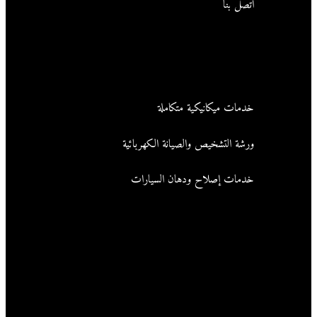
اتصل بنا
خدماتنا المميزة
خدمات ميكانيكية متكاملة
ورشة التشخيص والصيانة الكهربائية
خدمات إصلاح ودهان السيارات
ساعات العمل
الاثنين- السبت :10:00 صباحًا - 07:00 مساءً
الأحد : مغلق