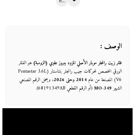
📈
❤
الوصف :
فلتر زيت رانجلر موبار الأصلي المزود ببروز علوي (الزومبة)
هو الفلتر
الورقي المخصص لمحركات جيب رانجلر بنتاستار (Pentastar 3.6L
V6) المصنعة من عام
2014 وحتى 2026
، ويحمل الرقم المصنعي
الشهير
MO-349
(أو الرقم القطعي 68191349AB).