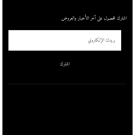
اشترك للحصول على آخر الأخبار والعروض
اشترك
من نحن
تقدم مركز الريان لصيانة السيارات خدمات صيانة شاملة للسيارات بدقة
عالية، يتم تنفيذها بواسطة فريق متخصص من المهندسين لضمان