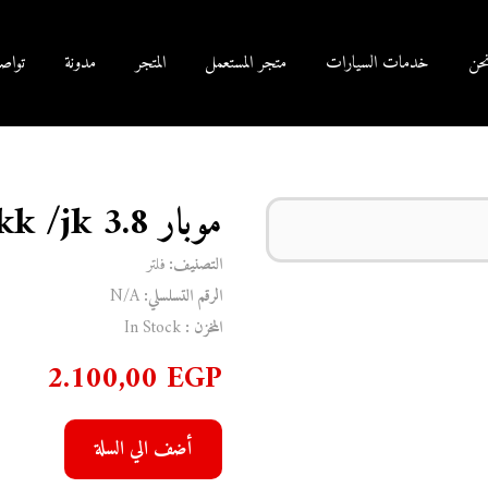
حن
خدمات السيارات
متجر المستعمل
المتجر
مدونة
تواص
موبار kk /jk 3.8 فلتر فتيس جيب
التصنيف:
فلتر
الرقم التسلسلي:
N/A
المخزن :
In Stock
2.100,00
EGP
أضف الي السلة