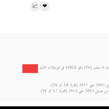
📈
❤
تالية:
3.8 لتر V6).
ن موديل 2003 حتى 2012 (بمحرك 3.7 لتر V6)