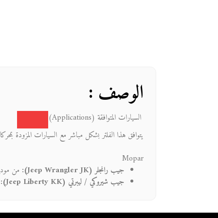
الوصف :
السيارات المتوافقة (Applications)
يتوافق هذا الفلتر بشكل مباشر مع السيارات المزودة بمحركات 6 سلندر (V6) وقير 42RLE في الموديلات ال
Mopar
جيب رانجلر (Jeep Wrangler JK):
من موديل 2003 حتى 2011 (بمحرك 
جيب شيروكي / ليبرتي (Jeep Liberty KK):
م