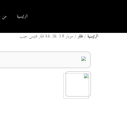
الرئيسية
من ن
الرئيسية
/
فلتر
/ موبار kk /jk 3.8 فلتر فتيس جيب