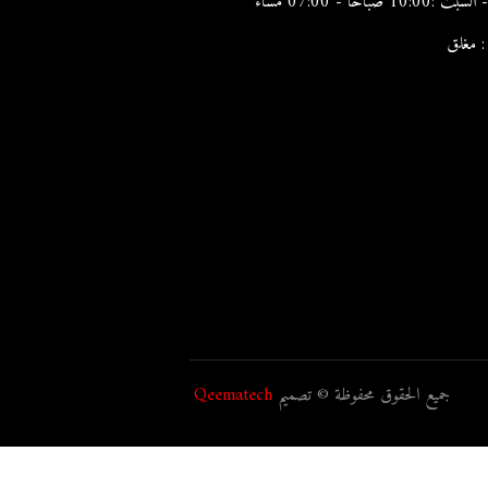
10:0 صباحًا - 07:00 مساءً
: مغلق
جميع الحقوق محفوظة © تصميم
Qeematech