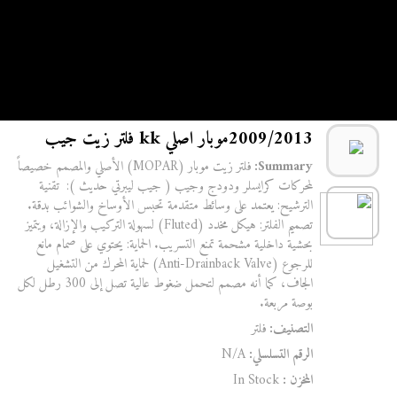
الرئيسية
/
فلتر
/ 2009/2013موبار اصلي kk فلتر زيت جيب
2009/2013موبار اصلي kk فلتر زيت جيب
Summary:
فلتر زيت موبار (MOPAR) الأصلي والمصمم خصيصاً
لمحركات كرايسلر ودودج وجيب ( جيب ليبرتي حديث ): تقنية
الترشيح: يعتمد على وسائط متقدمة تحبس الأوساخ والشوائب بدقة.
تصميم الفلتر: هيكل مخدد (Fluted) لسهولة التركيب والإزالة، ويتميز
بحشية داخلية مشحمة تمنع التسريب. الحماية: يحتوي على صمام مانع
للرجوع (Anti-Drainback Valve) لحماية المحرك من التشغيل
الجاف، كما أنه مصمم لتحمل ضغوط عالية تصل إلى 300 رطل لكل
بوصة مربعة.
التصنيف:
فلتر
الرقم التسلسلي:
N/A
المخزن :
In Stock