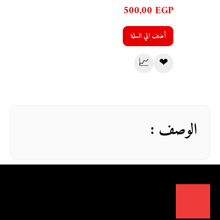
500,00
EGP
أضف الي السلة
📈
❤
الوصف :